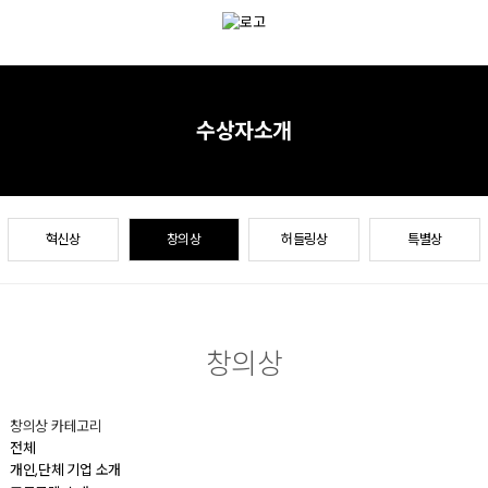
수상자소개
혁신상
창의상
허들링상
특별상
창의상
창의상 카테고리
전체
개인,단체 기업 소개