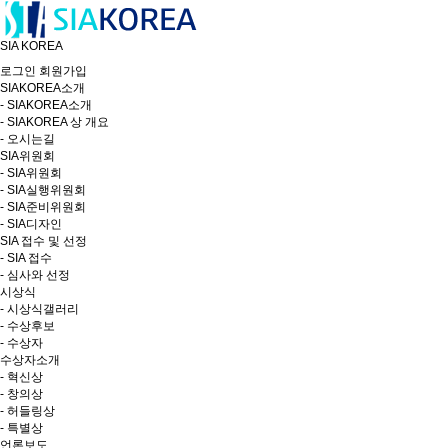
SIA KOREA
로그인
회원가입
SIAKOREA소개
- SIAKOREA소개
- SIAKOREA 상 개요
- 오시는길
SIA위원회
- SIA위원회
- SIA실행위원회
- SIA준비위원회
- SIA디자인
SIA 접수 및 선정
- SIA 접수
- 심사와 선정
시상식
- 시상식갤러리
- 수상후보
- 수상자
수상자소개
- 혁신상
- 창의상
- 허들링상
- 특별상
언론보도