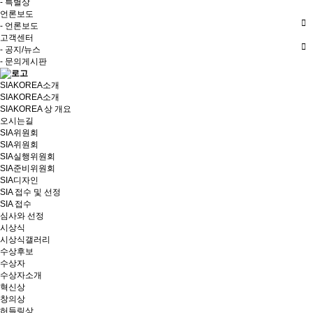
- 특별상
언론보도
- 언론보도
고객센터
- 공지/뉴스
- 문의게시판
SIAKOREA소개
SIAKOREA소개
SIAKOREA 상 개요
오시는길
SIA위원회
SIA위원회
SIA실행위원회
SIA준비위원회
SIA디자인
SIA 접수 및 선정
SIA 접수
심사와 선정
시상식
시상식갤러리
수상후보
수상자
수상자소개
혁신상
창의상
허들링상