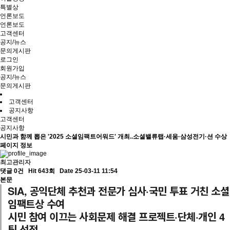
특별상
언론보도
언론보도
고객센터
공지/뉴스
문의게시판
로그인
회원가입
공지/뉴스
문의게시판
고객센터
공지사항
고객센터
공지사항
시민과 함께 뽑은 '2025 소셜임팩트어워드' 개최..소셜밸류랩·세움·삼성전기·션 수상
페이지 정보
최고관리자
댓글 0건
Hit 643회
Date 25-03-11 11:54
본문
SIA, 공익단체 추천과 전문가 심사·국민 투표 거친 소셜
임팩트상 수여
시민 참여 이끄는 사회문제 해결 프로젝트·단체·개인 4
팀 선정