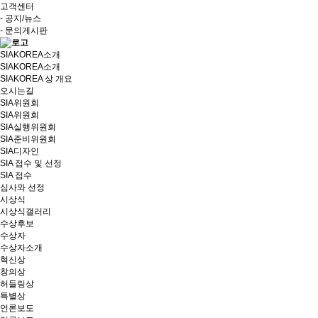
고객센터
- 공지/뉴스
- 문의게시판
SIAKOREA소개
SIAKOREA소개
SIAKOREA 상 개요
오시는길
SIA위원회
SIA위원회
SIA실행위원회
SIA준비위원회
SIA디자인
SIA 접수 및 선정
SIA 접수
심사와 선정
시상식
시상식갤러리
수상후보
수상자
수상자소개
혁신상
창의상
허들링상
특별상
언론보도