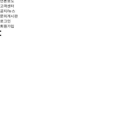
언론보도
고객센터
공지/뉴스
문의게시판
로그인
회원가입
수상후보 및 수상자
수상후보 및 수상자
수상후보 및 수상자
Total 0건
1 페이지
검색
이용약관
개인정보처리방침
이메일무단수집거부
SIA KOREA
대표 : 송상현
주소 : 서울특별시 강남구 테헤란로 20길 18, 2층 83호
사업자
TEL : 010-8847-2258
H.P : 010-1234-5678
이메일 : siakorea@naver.com
Copyright 2025 시사코리아 All Rights Reserved.