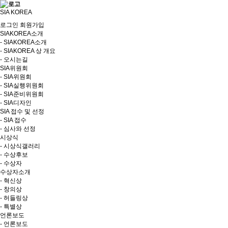
SIA KOREA
로그인
회원가입
SIAKOREA소개
- SIAKOREA소개
- SIAKOREA 상 개요
- 오시는길
SIA위원회
- SIA위원회
- SIA실행위원회
- SIA준비위원회
- SIA디자인
SIA 접수 및 선정
- SIA 접수
- 심사와 선정
시상식
- 시상식갤러리
- 수상후보
- 수상자
수상자소개
- 혁신상
- 창의상
- 허들링상
- 특별상
언론보도
- 언론보도