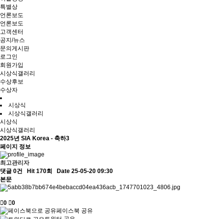
특별상
언론보도
언론보도
고객센터
공지/뉴스
문의게시판
로그인
회원가입
시상식갤러리
수상후보
수상자
시상식
시상식갤러리
시상식
시상식갤러리
2025년 SIA Korea - 축하3
페이지 정보
최고관리자
댓글 0건
Hit 170회
Date 25-05-20 09:30
본문
0
0
페이스북 공유