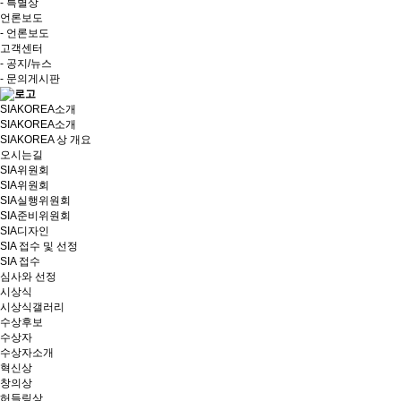
- 특별상
언론보도
- 언론보도
고객센터
- 공지/뉴스
- 문의게시판
SIAKOREA소개
SIAKOREA소개
SIAKOREA 상 개요
오시는길
SIA위원회
SIA위원회
SIA실행위원회
SIA준비위원회
SIA디자인
SIA 접수 및 선정
SIA 접수
심사와 선정
시상식
시상식갤러리
수상후보
수상자
수상자소개
혁신상
창의상
허들링상