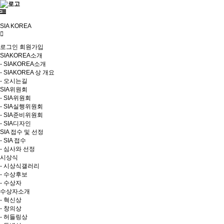
SIA KOREA
로그인
회원가입
SIAKOREA소개
- SIAKOREA소개
- SIAKOREA 상 개요
- 오시는길
SIA위원회
- SIA위원회
- SIA실행위원회
- SIA준비위원회
- SIA디자인
SIA 접수 및 선정
- SIA 접수
- 심사와 선정
시상식
- 시상식갤러리
- 수상후보
- 수상자
수상자소개
- 혁신상
- 창의상
- 허들링상